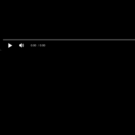
0:00
/ 0:00