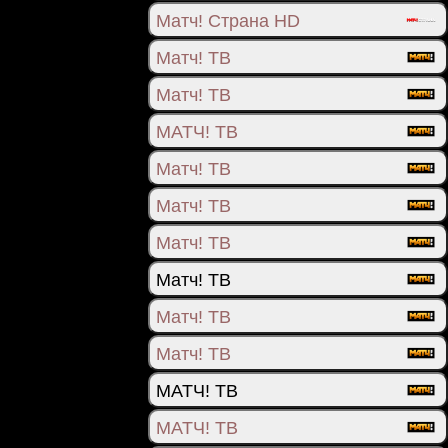
Матч! Страна HD
Матч! ТВ
Матч! ТВ
МАТЧ! ТВ
Матч! ТВ
Матч! ТВ
Матч! ТВ
Матч! ТВ
Матч! ТВ
Матч! ТВ
МАТЧ! ТВ
МАТЧ! ТВ