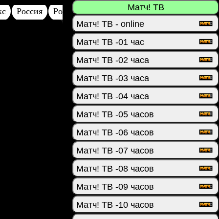
кс
Россия
Россия региональные
Беларусь
Инфор
Mатч! ТВ - online
Mатч! ТВ -01 час
Mатч! ТВ -02 часа
Mатч! ТВ -03 часа
Mатч! ТВ -04 часа
Mатч! ТВ -05 часов
Mатч! ТВ -06 часов
Mатч! ТВ -07 часов
Mатч! ТВ -08 часов
Mатч! ТВ -09 часов
Mатч! ТВ -10 часов