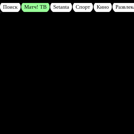
Поиск
Матч! ТВ
Setanta
Спорт
Кино
Развлек